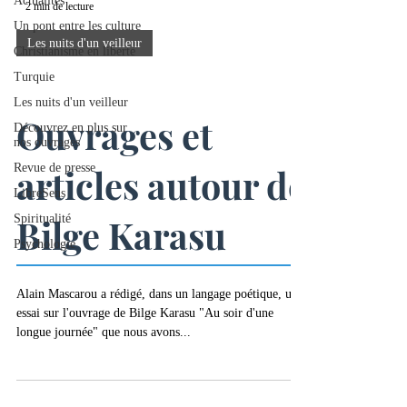
Actualités
2 min de lecture
Un pont entre les culture
Les nuits d'un veilleur
Christianisme en liberté
Turquie
Les nuits d'un veilleur
Ouvrages et
Découvrez en plus sur
nos ouvrages
Revue de presse
articles autour de
LibreSens
Bilge Karasu
Spiritualité
Psychologie
Alain Mascarou a rédigé, dans un langage poétique, un
essai sur l'ouvrage de Bilge Karasu "Au soir d'une
longue journée" que nous avons...