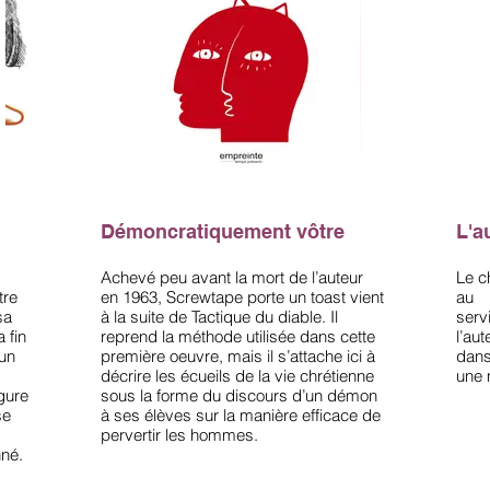
Démoncratiquement vôtre
L'a
Achevé peu avant la mort de l’auteur
Le c
tre
en 1963, Screwtape porte un toast vient
au
sa
à la suite de Tactique du diable. Il
serv
a fin
reprend la méthode utilisée dans cette
l’aut
 un
première oeuvre, mais il s’attache ici à
dan
décrire les écueils de la vie chrétienne
une 
igure
sous la forme du discours d’un démon
se
à ses élèves sur la manière efficace de
pervertir les hommes.
nné.