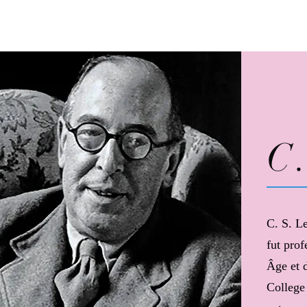
C
C. S. Le
fut prof
Âge et 
College 