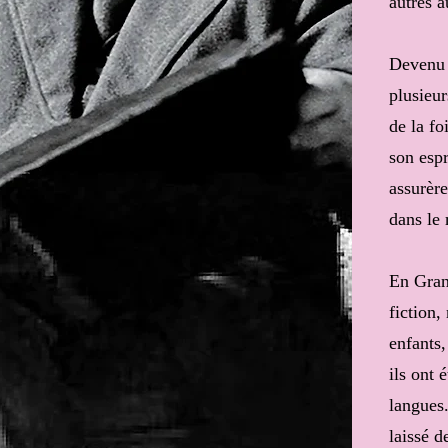
autres a
Devenu 
plusieu
de la fo
son espr
assurère
dans le
En Gran
fiction,
enfants
ils ont 
langues
laissé d