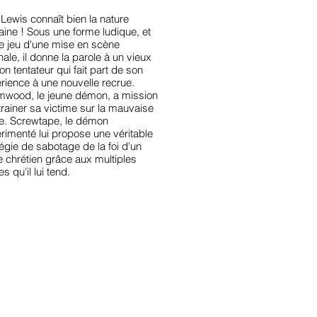
 Lewis connaît bien la nature
ine ! Sous une forme ludique, et
le jeu d'une mise en scène
nale, il donne la parole à un vieux
n tentateur qui fait part de son
rience à une nouvelle recrue.
wood, le jeune démon, a mission
trainer sa victime sur la mauvaise
e. Screwtape, le démon
rimenté lui propose une véritable
tégie de sabotage de la foi d'un
e chrétien grâce aux multiples
s qu'il lui tend.