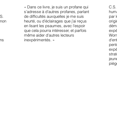
« Dans ce livre, je suis un profane qui
C.S.
s’adresse à d’autres profanes, parlant
huma
 S.
de difficultés auxquelles je me suis
par 
 non
heurté, ou d’éclairages que j’ai reçus
origi
en lisant les psaumes, avec l’espoir
démo
que cela pourra intéresser, et parfois
expé
même aider d’autres lecteurs
Worm
ans
inexpérimentés. »
d'en
pent
expé
stra
jeun
piège