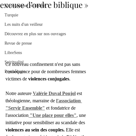
excuse d’ordre biblique »
Christianisme en liberté
Turquie
Les nuits d'un veilleur
Découvrez en plus sur nos ouvrages
Revue de presse
LibreSens
Spiritualité
Ce nouveau confinement n'est pas sans 
conséquence pour de nombreuses femmes 
Psychologie
victimes de 
violences conjugales
.
Notre auteure 
Valérie Duval Poujol
est 
théologienne, marraine de 
l'association 
"Servir Ensemble"
et fondatrice de 
l'association
"Une place pour elles"
, une 
initiative pour sensibiliser au scandale des 
violences au sein des couples. 
Elle est 