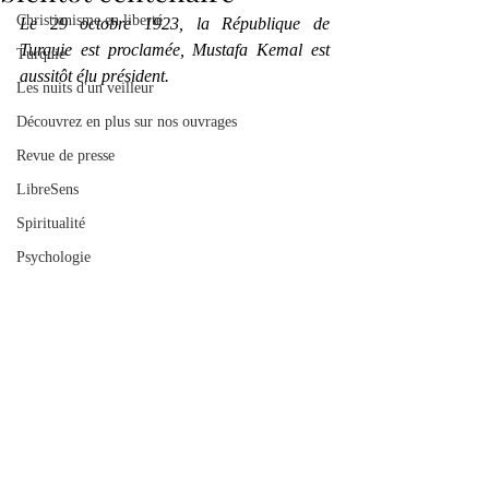
Christianisme en liberté
Le 29 octobre 1923, la République de 
Turquie est proclamée, Mustafa Kemal est 
Turquie
aussitôt élu président.
Les nuits d'un veilleur
Découvrez en plus sur nos ouvrages
Revue de presse
LibreSens
Spiritualité
Psychologie