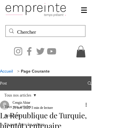
Accueil
>
Page Courante
Post
Tous nos articles
Cengiz Aktar
Tous nos articles
29 nov. 2022
3 min de lecture
La République de Turquie,
Actualités
bientôt centenaire
Un pont entre les culture