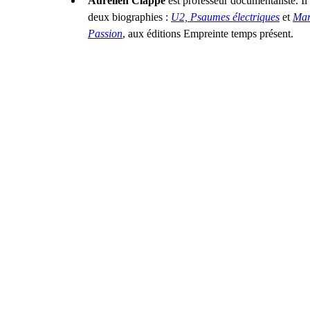
Aurélien Clappe 
est professeur documentaliste. Il
deux biographies : 
U2, Psaumes électriques
 et 
Mart
Passion
, aux éditions Empreinte temps présent.