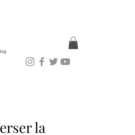
log
erser la