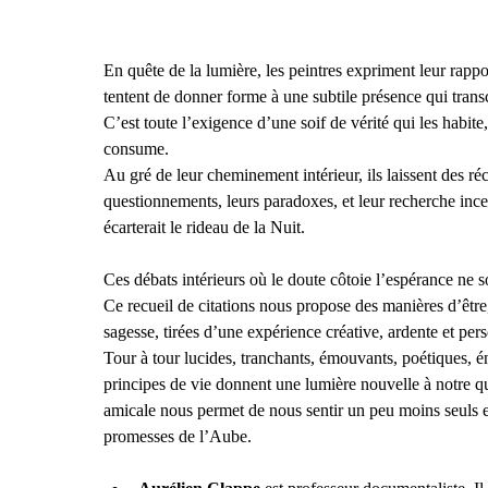
métrages, dont Le film de
ma vie avec l’acteur
Roger Carel.
En quête de la lumière, les peintres expriment leur rappo
tentent de donner forme à une subtile présence qui transc
C’est toute l’exigence d’une soif de vérité qui les habite
consume.
Au gré de leur cheminement intérieur, ils laissent des réci
questionnements, leurs paradoxes, et leur recherche inc
écarterait le rideau de la Nuit.
Ces débats intérieurs où le doute côtoie l’espérance ne so
Ce recueil de citations nous propose des manières d’être
sagesse, tirées d’une expérience créative, ardente et per
Tour à tour lucides, tranchants, émouvants, poétiques, é
principes de vie donnent une lumière nouvelle à notre qu
amicale nous permet de nous sentir un peu moins seuls et
promesses de l’Aube.