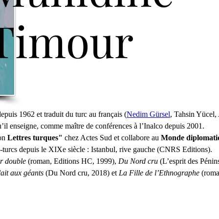
Timour
epuis 1962 et traduit du turc au français (
Nedim Gürsel
, Tahsin Yücel, 
u’il enseigne, comme maître de conférences à l’Inalco depuis 2001.
on 
Lettres turques" 
chez Actes Sud et collabore au
 Monde diplomati
nco-turcs depuis le XIXe siècle : Istanbul, rive gauche (CNRS Editions).
r double
 (roman, Editions HC, 1999), 
Du Nord cru
 (L’esprit des Pénin
it aux géants
 (Du Nord cru, 2018) et 
La Fille de l’Ethnographe
 (roma