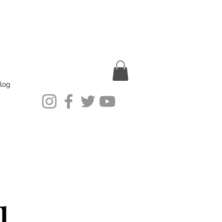
log
u