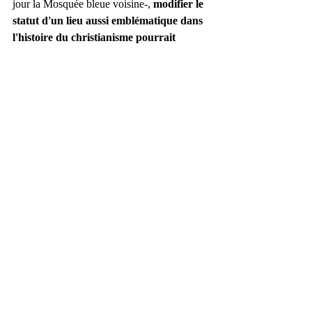
jour la Mosquée bleue voisine-, 
modifier le 
statut d'un lieu aussi emblématique dans 
l'histoire du christianisme pourrait 
contribuer à réveiller d’autres tensions.
Helene Masquelier
« Journaliste indépendante issue de la 
radio, Hélène Masquelier s’est établie 
plusieurs années en Chine à la découverte 
des cultures minoritaires. En collaboration 
avec plusieurs médias, elle s’intéresse 
aujourd’hui aux problématiques de 
représentation sociale des communautés en 
marge. »
Pour aller plus loin : 