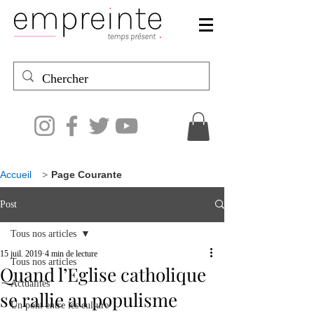
Accueil
>
Page Courante
Post
Tous nos articles
15 juil. 2019
4 min de lecture
Tous nos articles
Quand l’Eglise catholique
Actualités
se rallie au populisme
Un pont entre les culture