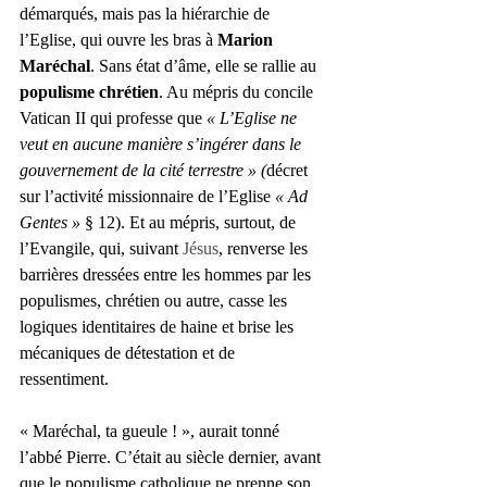
démarqués, mais pas la hiérarchie de 
l’Eglise, qui ouvre les bras à 
Marion  
Maréchal
. Sans état d’âme, elle se rallie au 
populisme chrétien
. Au mépris du concile 
Vatican II qui professe que 
« L’Eglise ne 
veut en aucune manière s’ingérer dans le 
gouvernement de la cité terrestre » (
décret 
sur l’activité missionnaire de l’Eglise 
« Ad 
Gentes »
 § 12). Et au mépris, surtout, de 
l’Evangile, qui, suivant 
Jésus
, renverse les 
barrières dressées entre les hommes par les 
populismes, chrétien ou autre, casse les 
logiques identitaires de haine et brise les 
mécaniques de détestation et de 
ressentiment. 
« Maréchal, ta gueule ! », aurait tonné 
l’abbé Pierre. C’était au siècle dernier, avant 
que le populisme catholique ne prenne son 