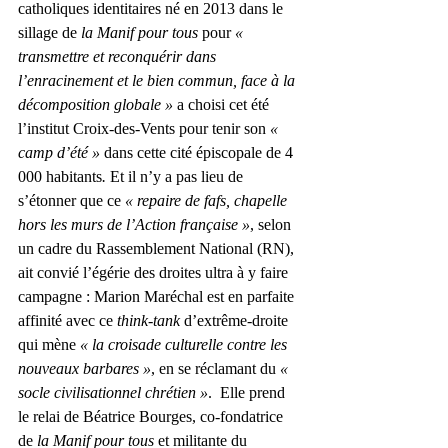
catholiques identitaires né en 2013 dans le 
sillage de 
la Manif pour tous
 pour 
« 
transmettre et reconquérir dans 
l’enracinement et le bien commun, face à la 
décomposition globale »
 a choisi cet été 
l’institut Croix-des-Vents pour tenir son 
« 
camp d’été »
 dans cette cité épiscopale de 4 
000 habitants
.
 Et il n’y a pas lieu de 
s’étonner que ce 
« repaire de fafs, chapelle 
hors les murs de l’Action française »
, selon 
un cadre du Rassemblement National (RN), 
ait convié l’égérie des droites ultra à y faire 
campagne : Marion Maréchal est en parfaite 
affinité avec ce 
think-tank
 d’extrême-droite 
qui mène 
« la croisade culturelle contre les 
nouveaux barbares »
, en se réclamant du 
« 
socle civilisationnel chrétien »
.  Elle prend 
le relai de Béatrice Bourges, co-fondatrice 
de 
la Manif pour tous
 et militante du 