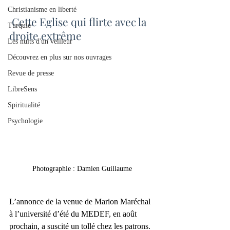
Christianisme en liberté
 Cette Eglise qui flirte avec la 
Turquie
droite extrême 
Les nuits d'un veilleur
Découvrez en plus sur nos ouvrages
Revue de presse
LibreSens
Spiritualité
Psychologie
Photographie : Damien Guillaume
L’annonce de la venue de Marion Maréchal 
à l’université d’été du MEDEF, en août 
prochain, a suscité un tollé chez les patrons. 