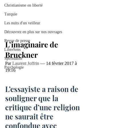
Christianisme en liberté
Turquie
Les nuits d'un veilleur
Découvrez en plus sur nos ouvrages
Revue de presse
L’imaginaire de 
LibreSens
Bruckner
Spiritualité
Par 
Laurent Joffrin
 — 14 février 2017 à 
Psychologie
19:16
L’essayiste a raison de 
souligner que la 
critique d’une religion 
ne saurait être 
confondue avec 