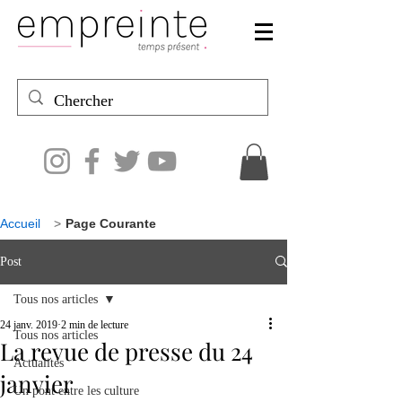
Accueil
>
Page Courante
Post
Tous nos articles
24 janv. 2019
2 min de lecture
Tous nos articles
La revue de presse du 24
Actualités
janvier
Un pont entre les culture