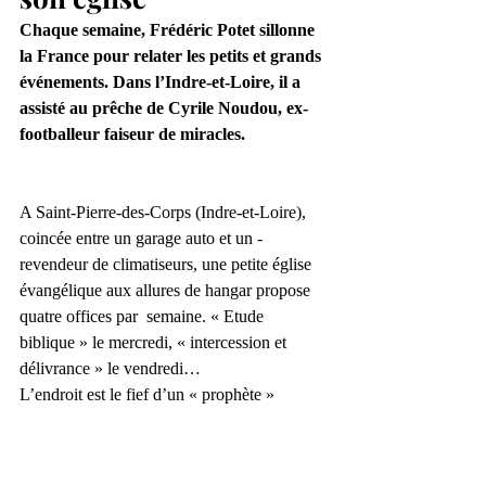
Chaque semaine, Frédéric Potet sillonne 
la France pour relater les petits et grands 
événements. Dans l’Indre-et-Loire, il a 
assisté au prêche de Cyrile Noudou, ex- 
footballeur faiseur de miracles.
A Saint-Pierre-des-Corps (Indre-et-Loire), 
coincée entre un garage auto et un ­
revendeur de climatiseurs, une petite église 
évangélique aux allures de ­hangar propose 
quatre offices par ­ semaine. « Etude 
biblique » le mercredi, « intercession et 
délivrance » le vendredi…
L’endroit est le fief d’un « prophète » 
(autoproclamé) en chair et en os, Cyrile 
Noudou, un ancien footballeur du Tours 
FC, originaire du Cameroun. Converti au 