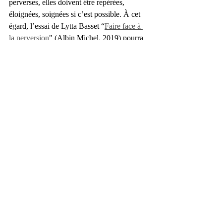
perverses, elles doivent être repérées, 
éloignées, soignées si c’est possible. À cet 
égard, l’essai de Lytta Basset “
Faire face à 
la perversion
" (Albin Michel, 2019) pourra 
être lu avec intérêt. 
La théologienne protestante puise dans la 
lecture des évangiles les outils utilisés par 
Jésus lui-même pour faire face au danger…
Nathalie Leenhardt