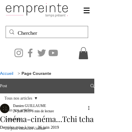
Accueil
>
Page Courante
Post
Tous nos articles
Damien GUILLAUME
Tous nos articles
24 juin 2019
6 min de lecture
Cinéma-cinéma…Tchi tcha
Actualités
Dernière mise à jour :
26 juin 2019
Un pont entre les culture