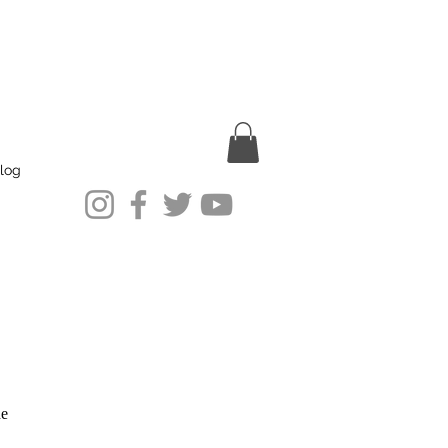
log
de