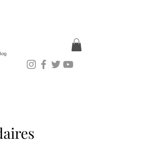
log
daires