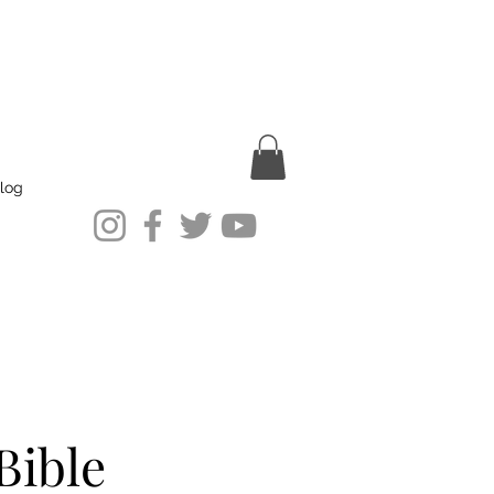
log
Bible