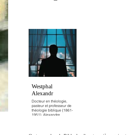
Westphal
Alexandr
Docteur en théologie,
pasteur et professeur de
théologie biblique (1861-
1951), Alexandre
Westphal fût un éminent
bibliste de son époque.