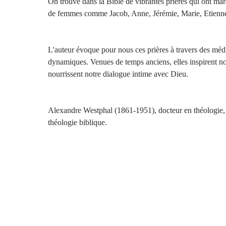
On trouve dans la Bible de vibrantes prières qui ont ma
de femmes comme Jacob, Anne, Jérémie, Marie, Etienn
L'auteur évoque pour nous ces prières à travers des médi
dynamiques. Venues de temps anciens, elles inspirent not
nourrissent notre dialogue intime avec Dieu.
Alexandre Westphal (1861-1951), docteur en théologie, é
théologie biblique.