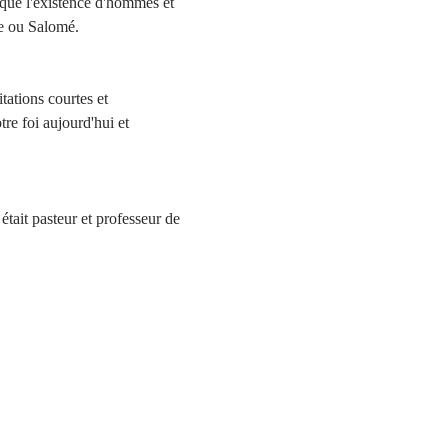
rqué l'existence d'hommes et 
e ou Salomé. 
tations courtes et 
re foi aujourd'hui et 
tait pasteur et professeur de 