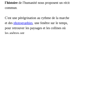
l'histoire 
de l'humanité nous proposent un récit 
commun.
C'est une pérégrination au rythme de la marche 
et des 
photographies
, une fenêtre sur le temps, 
pour retrouver les paysages et les collines où 
les apôtres ont 
prêché: 
Paul à Tarse
, 
Pierre à Antioche
 ou 
Phi
lippe à Hiérapolis
, dans l'ancienne Phrygie.
Contempler les cimes enneigées des volcans 
éteints, courir sur les plateaux d'altitude, les 
steppes et les forêts de l'ancienne Galatie. 
Retrouver les lieux d'une émotion 
biblique
, 
d'un dénuement premier, une autre Terre sainte.
C'est en Asie Mineure que les pontifes païens ont 
probablement rendu leur ultime hommage aux 
déesses de l'Antiquité ; c'est aussi sous la voûte 
éclairée de l'Anatolie que le christianisme fit ses 
premiers pas hors de Terre sainte. Cette épopée 