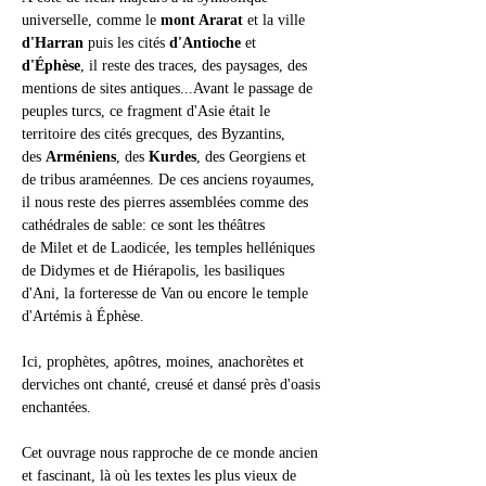
universelle, comme le 
mont Ararat
 et la ville 
d'Harran 
puis les cités 
d'Antioche 
et 
d'Éphèse
, il reste des traces, des paysages, des 
mentions de sites antiques...
Avant le passage de 
peuples turcs, ce fragment d'Asie était le 
territoire des cités grecques, des Byzantins, 
des 
Arméniens
, des 
Kurdes
, des Georgiens et 
de tribus araméennes. De ces anciens royaumes, 
il nous reste des pierres assemblées comme des 
cathédrales de sable: ce sont les théâtres 
de Milet et de Laodicée, les temples helléniques 
de Didymes et de Hiérapolis, les basiliques 
d'Ani, la forteresse de Van ou encore le temple 
d'Artémis à Éphèse.
Ici, prophètes, apôtres, moines, anachorètes et 
derviches ont chanté, creusé et dansé près d'oasis 
enchantées. 
Cet ouvrage nous rapproche de ce monde ancien 
et fascinant, là où les textes les plus vieux de 