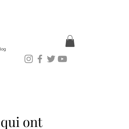
log
 qui ont