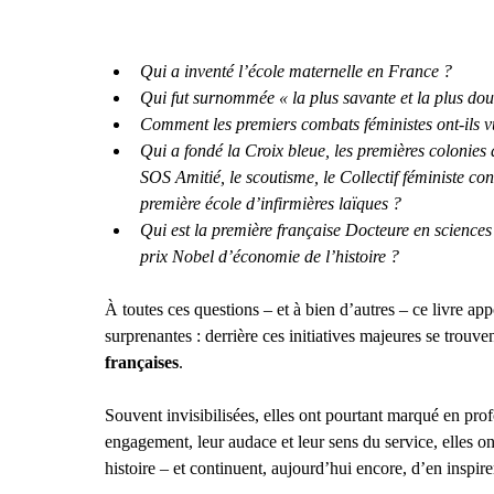
à l’Institut Catholique de
Paris, elle enseigne la
critique textuelle du
Nouveau Testament et la
Qui a inventé l’école maternelle en France ? 
Septante à l’Institut
catholique de Paris ainsi
Qui fut surnommée « la plus savante et la plus do
que dans plusieurs
Comment les premiers combats féministes ont-ils vu
facultés de théologie
protestantes.
Qui a fondé la Croix bleue, les premières colonie
SOS Amitié, le scoutisme, le Collectif féministe cont
première école d’infirmières laïques ?
Qui est la première française Docteure en sciences 
prix Nobel d’économie de l’histoire ?
À toutes ces questions – et à bien d’autres – ce livre ap
surprenantes : derrière ces initiatives majeures se trouven
françaises
.
Souvent invisibilisées, elles ont pourtant marqué en prof
engagement, leur audace et leur sens du service, elles on
histoire – et continuent, aujourd’hui encore, d’en inspire