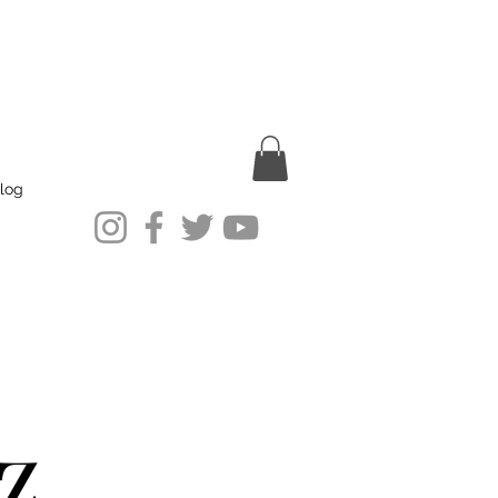
log
z