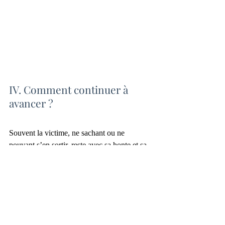
IV. Comment continuer à 
avancer ?
Souvent la victime, ne sachant ou ne 
pouvant s’en sortir, reste avec sa honte et sa 
culpabilité, rumine son passé, fuit en 
cherchant à oublier, s’endurcit pour ne plus 
souffrir, se replie sur elle-même, devient 
insensible pour ne plus ressentir ni émotion 
ni désir. C’est le travail thérapeutique avec 
un professionnel (formé à aider les victimes 