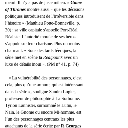
meurt. Il n’y a pas de juste milieu. » 
Game 
of Thrones
 montre aussi « que les décisions 
politiques introduisent de l’irréversible dans 
l’histoire » (Matthieu Potte-Bonneville, p. 
30) : sa ville capitale s’appelle Port-Réal. 
Réaliste. L’autorité morale de ses héros 
s’appuie sur leur charisme. Plus ou moins 
charmant. « Sous des fards féeriques, la 
série met en scène la 
Realpolitik 
avec un 
luxe de détails inouï ». (PM n° 41, p. 74)  
   « La vulnérabilité des personnages, c’est 
cela, plus qu’une armure, qui est intéressant 
dans la série », souligne Sandra Logier, 
professeur de philosophie à La Sorbonne. 
Tyrion Lannister, surnommé le Lutin, le 
Nain, le Gnome ou encore Mi-homme, est 
l’un des personnages centraux les plus 
attachants de la série écrite par 
R.Georges 