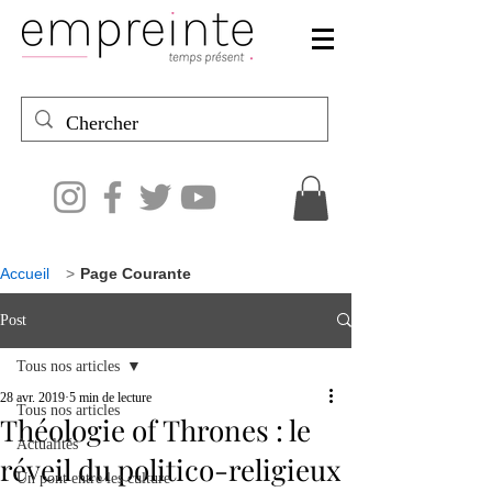
Accueil
>
Page Courante
Post
Tous nos articles
28 avr. 2019
5 min de lecture
Tous nos articles
Théologie of Thrones : le
Actualités
réveil du politico-religieux
Un pont entre les culture