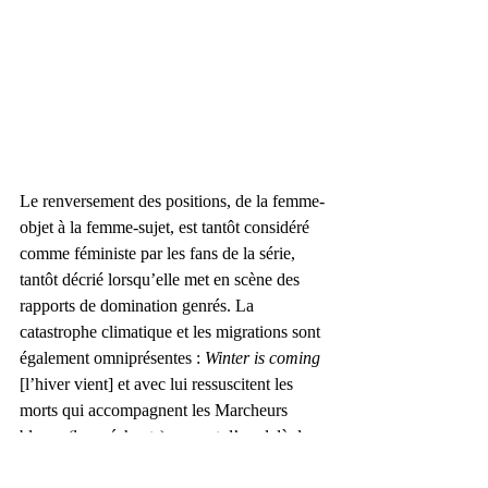
Le renversement des positions, de la femme-
objet à la femme-sujet, est tantôt considéré 
comme féministe par les fans de la série, 
tantôt décrié lorsqu’elle met en scène des 
rapports de domination genrés. La 
catastrophe climatique et les migrations sont 
également omniprésentes : 
Winter is coming
[l’hiver vient] et avec lui ressuscitent les 
morts qui accompagnent les Marcheurs 
blancs (les méchants), venant d’au-delà du 
mur de glace. « Chez nous, c’est 
Summer