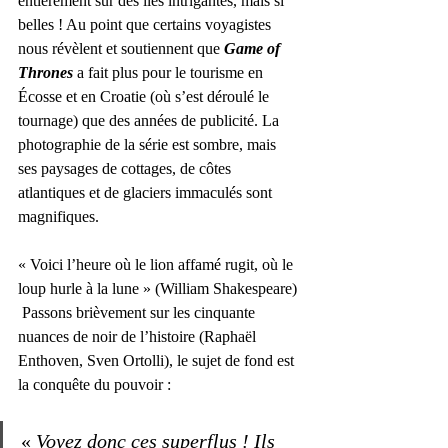
entièrement sur des îles intrigantes, mais si 
belles ! Au point que certains voyagistes 
nous révèlent et soutiennent que 
Game of 
Thrones
a fait plus pour le tourisme en 
Écosse et en Croatie (où s’est déroulé le 
tournage) que des années de publicité. La 
photographie de la série est sombre, mais 
ses paysages de cottages, de côtes 
atlantiques et de glaciers immaculés sont 
magnifiques.  
« Voici l’heure où le lion affamé rugit, où le 
loup hurle à la lune » (William Shakespeare) 
 Passons brièvement sur les cinquante 
nuances de noir de l’histoire (Raphaël 
Enthoven, Sven Ortolli), le sujet de fond est 
la conquête du pouvoir : 
« 
Voyez donc ces superflus ! Ils 