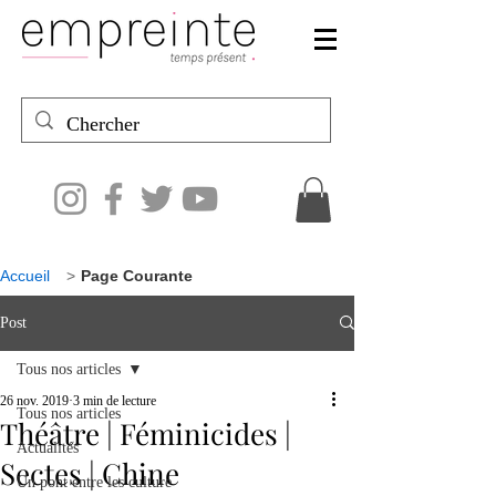
Accueil
>
Page Courante
Post
Tous nos articles
26 nov. 2019
3 min de lecture
Tous nos articles
Théâtre | Féminicides |
Actualités
Sectes | Chine
Un pont entre les culture