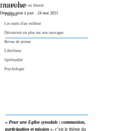
marche
Christianisme en liberté
Dernière mise à jour :
24 mai 2021
Turquie
Les nuits d'un veilleur
Découvrez en plus sur nos ouvrages
Revue de presse
LibreSens
Spiritualité
Psychologie
« Pour une Eglise synodale : communion, 
participation et mission »
, c’est le thème du 