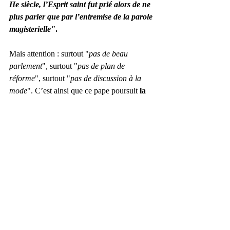
IIe siècle, l’Esprit saint fut prié alors de ne 
plus parler que par l’entremise de la parole 
magisterielle"
.
Mais attention : surtout "
pas de beau 
parlement
", surtout "
pas de plan de 
réforme
", surtout "
pas de discussion à la 
mode
". C’est ainsi que ce pape poursuit 
la 
révolution de la décatholicisation 
déjà 
bien engagée. 
Dans leur dernier livre, les sociologues 
Philippe Portier et Jean-Paul Willaime 
(La 
religion dans la France contemporaine,
Armand Colin)
, en mesurent l’impact, 
chiffres à la clé (de saint Pierre) : En 1950, 
92 % des Français affirment encore 
appartenir au catholicisme, ils sont 32 % en 
2018 ; en 1950, 30 % des Français allaient à 