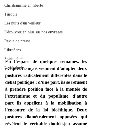
Christianisme en liberté
Turquie
Les nuits d'un veilleur
Découvrez en plus sur nos ouvrages
Revue de presse
LibreSens
Spiritualité
En l’espace de quelques semaines, les 
Psychologie
évêques français viennent d’adopter deux 
postures radicalement différentes dans le 
débat politique : d’une part, ils se refusent 
à prendre position face à la montée de 
l’extrémisme et du populisme, d’autre 
part ils appellent à la mobilisation à 
l’encontre de la loi bioéthique. Deux 
postures diamétralement opposées qui 
révèlent le véritable double-jeu assumé 