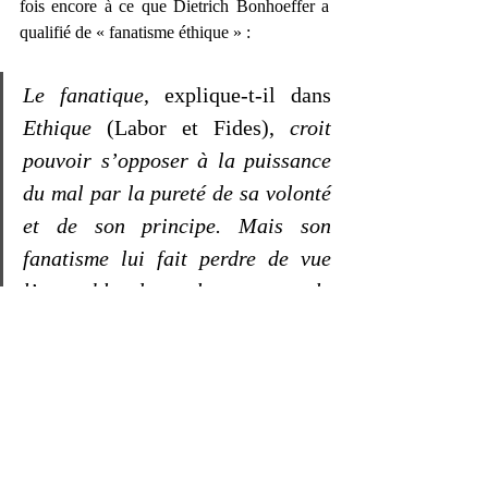
fois encore à ce que Dietrich Bonhoeffer a 
qualifié de « fanatisme éthique » : 
Le fanatique
, explique-t-il dans 
Ethique
 (Labor et Fides), 
croit 
pouvoir s’opposer à la puissance 
du mal par la pureté de sa volonté 
et de son principe. Mais son 
fanatisme lui fait perdre de vue 
l’ensemble du mal ; comme le 
taureau, il n’atteint que la cape 
rouge et pas le toréador lui-même 
; il finit par s’épuiser et se laisser 
vaincre. Il manque son but.
Le fanatisme épiscopal obtient un résultat : il 