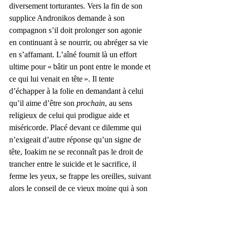
diversement torturantes. Vers la fin de son 
supplice Andronikos demande à son 
compagnon s’il doit prolonger son agonie 
en continuant à se nourrir, ou abréger sa vie 
en s’affamant. L’aîné fournit là un effort 
ultime pour « bâtir un pont entre le monde et 
ce qui lui venait en tête ». Il tente 
d’échapper à la folie en demandant à celui 
qu’il aime d’être son
 prochain
, au sens 
religieux de celui qui prodigue aide et 
miséricorde. Placé devant ce dilemme qui 
n’exigeait d’autre réponse qu’un signe de 
tête, Ioakim ne se reconnaît pas le droit de 
trancher entre le suicide et le sacrifice, il 
ferme les yeux, se frappe les oreilles, suivant 
alors le conseil de ce vieux moine qui à son 
entrée au couvent lui avait fait comprendre 
qu’on ne peut y survivre qu’en étant sourd à 
tout. Il observe la passivité à laquelle l’avait 