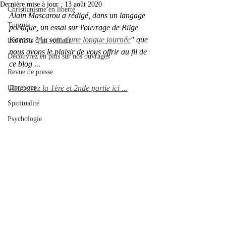
Dernière mise à jour :
13 août 2020
Christianisme en liberté
Alain Mascarou a rédigé, dans un langage 
Turquie
poétique, un essai sur l'ouvrage de Bilge 
Karasu "
Au soir d'une longue journée
" que 
Les nuits d'un veilleur
nous avons le plaisir de vous offrir au fil de 
Découvrez en plus sur nos ouvrages
ce blog ... 
Revue de presse
LibreSens
Retrouvez la 1ère et 2nde partie ici ...
Spiritualité
Psychologie