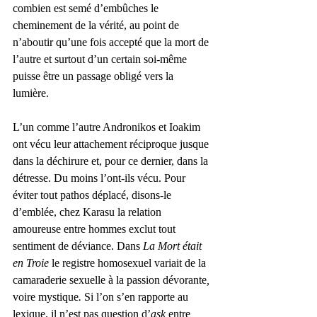
combien est semé d’embûches le 
cheminement de la vérité, au point de 
n’aboutir qu’une fois accepté que la mort de 
l’autre et surtout d’un certain soi-même 
puisse être un passage obligé vers la 
lumière. 
L’un comme l’autre Andronikos et Ioakim 
ont vécu leur attachement réciproque jusque 
dans la déchirure et, pour ce dernier, dans la 
détresse. Du moins l’ont-ils vécu. Pour 
éviter tout pathos déplacé, disons-le 
d’emblée, chez Karasu la relation 
amoureuse entre hommes exclut tout 
sentiment de déviance. Dans 
La Mort était 
en Troie 
le registre homosexuel variait de la 
camaraderie sexuelle à la passion dévorante
, 
voire mystique
. 
Si l’on s’en rapporte au 
lexique, il n’est pas question d’
aşk
 entre 